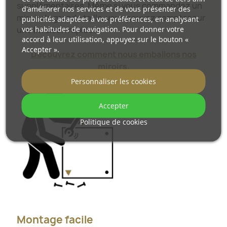
supplémentaires. Même si vous commandez un
d'améliorer nos services et de vous présenter des
miroir de grande taille, vous pouvez compter sur
publicités adaptées à vos préférences, en analysant
vos habitudes de navigation. Pour donner votre
une livraison rapide.
accord à leur utilisation, appuyez sur le bouton «
Accepter ».
Découvrez comment nous emballons nos
miroirs.
Personnaliser les cookies
Accepter
Politique de cookies
Montage facile