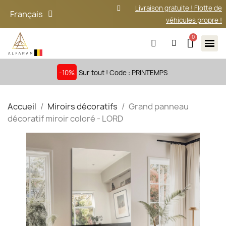
Livraison gratuite ! Flotte de
Français
véhicules propre !
-10%
Sur tout ! Code : PRINTEMPS
Accueil
Miroirs décoratifs
Grand panneau
décoratif miroir coloré - LORD