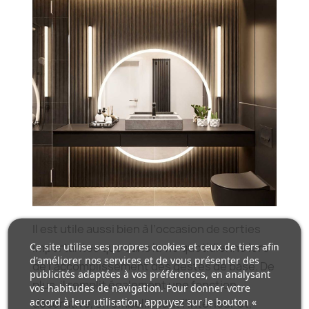
Il est utile aussi bien à l’occasion de sorties
Ce site utilise ses propres cookies et ceux de tiers afin
importantes que dans la vie quotidienne lors
d'améliorer nos services et de vous présenter des
de l’accomplissement des gestes de base. De
publicités adaptées à vos préférences, en analysant
plus, il remplit également une fonction
vos habitudes de navigation. Pour donner votre
accord à leur utilisation, appuyez sur le bouton «
décorative, en embellissant l’intérieur et,