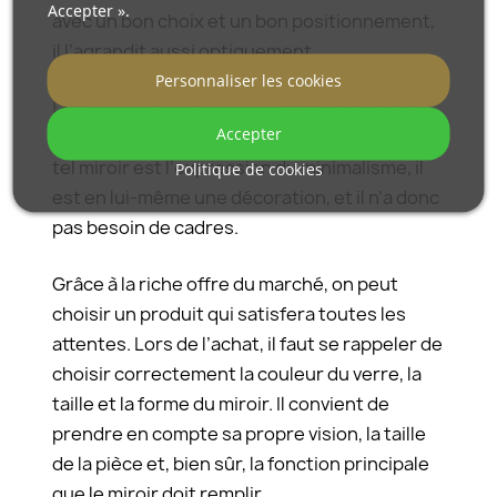
Accepter ».
avec un bon choix et un bon positionnement,
il l’agrandit aussi optiquement.
Personnaliser les cookies
Les miroirs sans cadre
sont très appréciés,
Accepter
car grâce à eux l’espace est plus ordonné. Un
tel miroir est l’expression du minimalisme, il
Politique de cookies
est en lui-même une décoration, et il n’a donc
pas besoin de cadres.
Grâce à la riche offre du marché, on peut
choisir un produit qui satisfera toutes les
attentes. Lors de l’achat, il faut se rappeler de
choisir correctement la couleur du verre, la
taille et la forme du miroir. Il convient de
prendre en compte sa propre vision, la taille
de la pièce et, bien sûr, la fonction principale
que le miroir doit remplir.