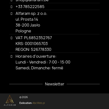
+33 785222585
Alfaram sp. z o.o.
ul. Prosta 14
38-200 Jasło
Pologne
VAT: PL6852352767
KRS: 0001065703
REGON: 526778330
Horaires d'ouverture:
Lundi - Vendredi : 7:00 - 15:00
Samedi, Dimanche: fermé
Newsletter
© 2026
Exécution:
AbcWeb.pl