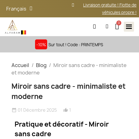
Livraison gratuite ! Flotte de
Français
véhicules propre !
-10%
Sur tout ! Code : PRINTEMPS
Accueil
Blog
Miroir sans cadre - minimaliste
et moderne
Miroir sans cadre - minimaliste et
moderne
01 Décembre 2025
1
date_range
thumb_up_alt
Pratique et décoratif - Miroir
sans cadre