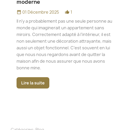
moderne
date_range
01 Décembre 2025
1
date_range
thumb_up_alt
Si 
Il n’y a probablement pas une seule personne au
pou
monde qui imaginerait un appartement sans
nat
miroirs. Correctement adapté à l’intérieur, il est
ang
non seulement une décoration attrayante, mais
Dep
aussi un objet fonctionnel. C’est souvent en lui
form
que nous nous regardons avant de quitter la
égal
maison afin de nous assurer que nous avons
plu
bonne mine.
con
Lire la suite
L
Catégories:
Blog