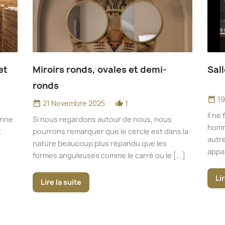
et
Miroirs ronds, ovales et demi-
Sal
ronds
1
date_range
21 Novembre 2025
1
date_range
thumb_up_alt
Il ne
onne
Si nous regardons autour de nous, nous
homm
t
pourrons remarquer que le cercle est dans la
autre
nature beaucoup plus répandu que les
appa
formes anguleuses comme le carré ou le [...]
Lir
Lire la suite