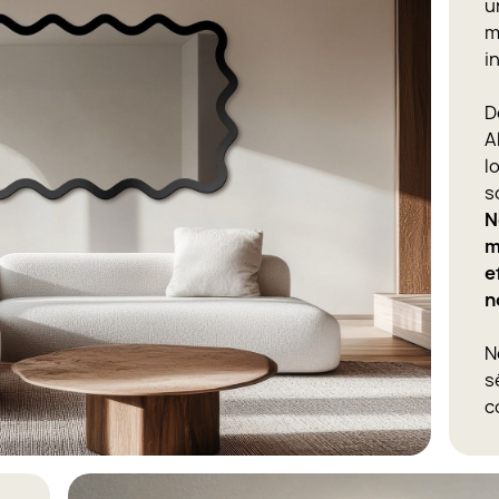
u
m
i
D
A
l
s
N
m
e
n
N
s
c