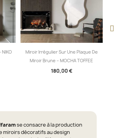
- NIKO
Miroir Irrégulier Sur Une Plaque De
Miroir Sem
Miroir Brune – MOCHA TOFFEE
Parties Avec
180,00 €
lfaram
se consacre à la production
e miroirs décoratifs au design