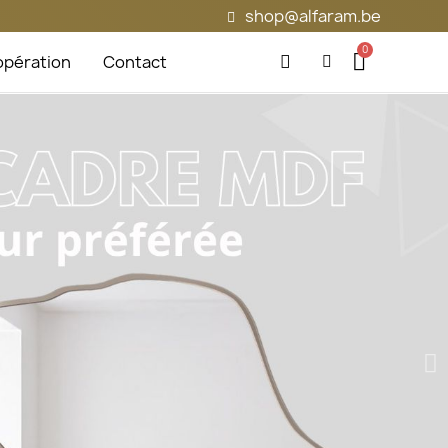
shop@alfaram.be
pération
Contact