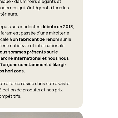
nique - des miroirs élégants et
odernes qui s’intègrent à tous les
ntérieurs.
epuis ses modestes
débuts en 2013
,
lfaram est passée d'une miroiterie
ocale à
un fabricant de renom
sur la
cène nationale et internationale.
ous sommes présents sur le
arché international et nous nous
fforçons constamment d'élargir
os horizons.
otre force réside dans notre vaste
élection de produits et nos prix
ompétitifs.