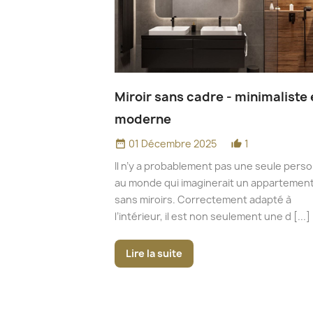
Miroir sans cadre - minimaliste 
moderne
01 Décembre 2025
1
date_range
thumb_up_alt
Il n’y a probablement pas une seule pers
au monde qui imaginerait un appartemen
sans miroirs. Correctement adapté à
l’intérieur, il est non seulement une d [...]
Lire la suite