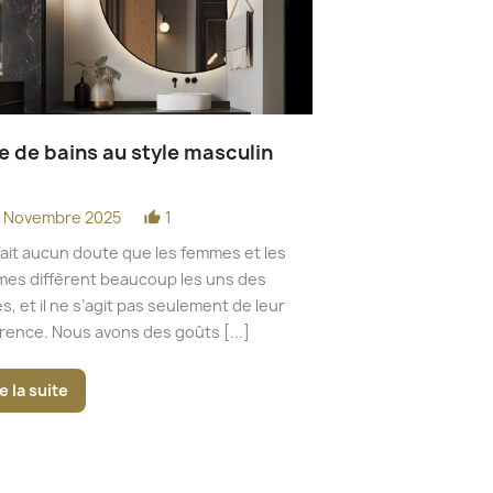
le de bains au style masculin
Comment aména
bain dans des 
9 Novembre 2025
1
thumb_up_alt
10 Novembre 20
date_range
 fait aucun doute que les femmes et les
Les combles constit
es diffèrent beaucoup les uns des
bâtiment, situés co
s, et il ne s’agit pas seulement de leur
sous le toit et au-
rence. Nous avons des goûts [...]
Ils peuvent se trouve
e la suite
Lire la suite