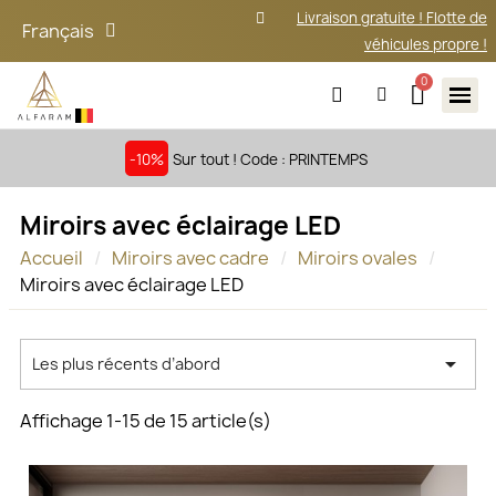
Livraison gratuite ! Flotte de
Français
véhicules propre !
-10%
Sur tout ! Code : PRINTEMPS
Miroirs avec éclairage LED
Accueil
Miroirs avec cadre
Miroirs ovales
Miroirs avec éclairage LED

Les plus récents d’abord
Affichage 1-15 de 15 article(s)