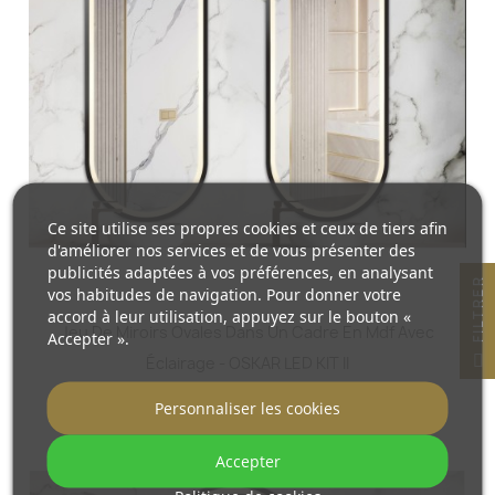
Ce site utilise ses propres cookies et ceux de tiers afin
d'améliorer nos services et de vous présenter des
publicités adaptées à vos préférences, en analysant
R
vos habitudes de navigation. Pour donner votre
accord à leur utilisation, appuyez sur le bouton «
Jeu De Miroirs Ovales Dans Un Cadre En Mdf Avec
Accepter ».
F
I
L
T
R
E
Éclairage - OSKAR LED KIT II
540,00 €
Personnaliser les cookies
Accepter