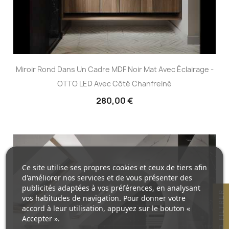
Miroir Rond Dans Un Cadre MDF Noir Mat Avec Éclairage -
OTTO LED Avec Côté Chanfreiné
280,00 €
Ce site utilise ses propres cookies et ceux de tiers afin
d'améliorer nos services et de vous présenter des
publicités adaptées à vos préférences, en analysant
R
vos habitudes de navigation. Pour donner votre
accord à leur utilisation, appuyez sur le bouton «
Accepter ».
F
I
L
T
R
E