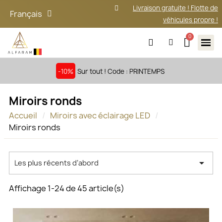
Livraison gratuite ! Flotte de
Français
véhicules propre !
-10%
Sur tout ! Code : PRINTEMPS
Miroirs ronds
Accueil
Miroirs avec éclairage LED
Miroirs ronds

Les plus récents d’abord
Affichage 1-24 de 45 article(s)