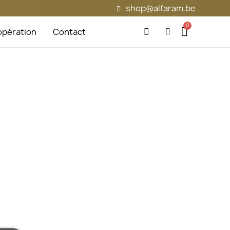
shop@alfaram.be
pération
Contact