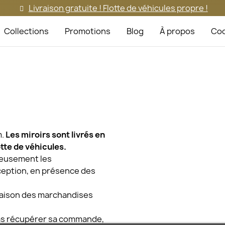
Livraison gratuite ! Flotte de véhicules propre !
Collections
Promotions
Blog
À propos
Coo
m.
Les miroirs sont livrés en
tte de véhicules.
gneusement les
eption, en présence des
vraison des marchandises
 pas récupérer sa commande,