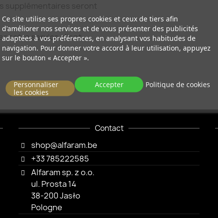
ais supplémentaires seront
Ce site utilise ses propres cookies et ceux de tiers afin
d'améliorer nos services et de vous présenter des publicités
r notre service client.
adaptées à vos préférences, en analysant vos habitudes de
navigation. Pour donner votre accord à leur utilisation, appuyez
sur le bouton « Accepter ».
Personnaliser
Accepter
Politique de cookies
les cookies
Contact
shop@alfaram.be
+33 785222585
Alfaram sp. z o.o.
ul. Prosta 14
38-200 Jasło
Pologne