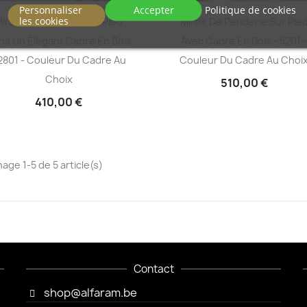
Personnaliser
Accepter
Politique de cookies
les cookies
iroir De Penderie Sur Pied
Miroir De Penderie Sur Pie
ns Un Élégant Cadre En Bois
Avec Cadre En Bois - 5201 
 2801 - Couleur Du Cadre Au
Couleur Du Cadre Au Choi
Choix
510,00 €
410,00 €
hage 1-5 de 5 article(s)
Contact
shop@alfaram.be