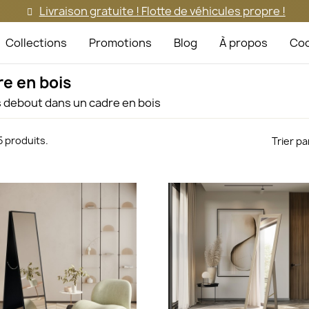
Livraison gratuite ! Flotte de véhicules propre !
Collections
Promotions
Blog
À propos
Coo
re en bois
s debout dans un cadre en bois
a 5 produits.
Trier par