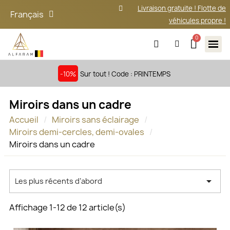
Livraison gratuite ! Flotte de
Français
véhicules propre !
-10%
Sur tout ! Code : PRINTEMPS
Miroirs dans un cadre
Accueil
Miroirs sans éclairage
Miroirs demi-cercles, demi-ovales
Miroirs dans un cadre

Les plus récents d’abord
Affichage 1-12 de 12 article(s)