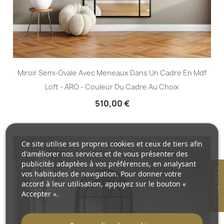
Miroir Semi-Ovale Avec Meneaux Dans Un Cadre En Mdf
Loft - ARO - Couleur Du Cadre Au Choix
510,00 €
Ce site utilise ses propres cookies et ceux de tiers afin
d'améliorer nos services et de vous présenter des
publicités adaptées à vos préférences, en analysant
R
vos habitudes de navigation. Pour donner votre
accord à leur utilisation, appuyez sur le bouton «
Accepter ».
F
I
L
T
R
E