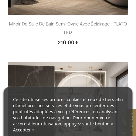
Miroir De Salle De Bain Semi-Ovale Avec Éclairage - PLATO
LED
210,00 €
Ce site utilise ses propres cookies et ceux de tiers afin
d'améliorer nos services et de vous présenter des
publicités adaptées à vos préférences, en analysant
R
vos habitudes de navigation. Pour donner votre
accord à leur utilisation, appuyez sur le bouton «
Accepter ».
F
I
L
T
R
E