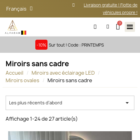
Livraison gratuite ! Flotte de
Français
véhicules propre !
-10%
Sur tout ! Code : PRINTEMPS
Miroirs sans cadre
Accueil
Miroirs avec éclairage LED
Miroirs ovales
Miroirs sans cadre

Les plus récents d’abord
Affichage 1-24 de 27 article(s)