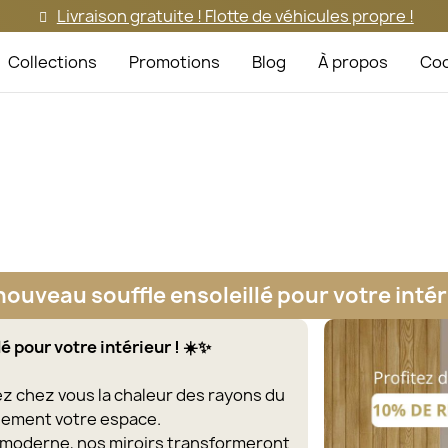
Livraison gratuite ! Flotte de véhicules propre !
Collections
Promotions
Blog
À propos
Coo
nouveau souffle ensoleillé pour votre intér
é pour votre intérieur ! ☀️✨
itez chez vous la chaleur des rayons du
llement votre espace.
e moderne, nos miroirs transformeront