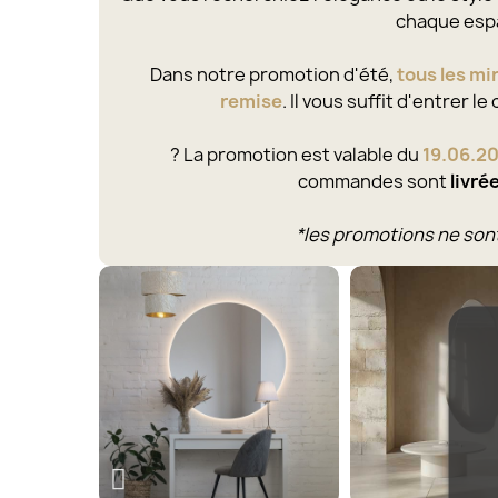
chaque espa
Dans notre promotion d'été,
tous les mi
remise
. Il vous suffit d'entrer le
? La promotion est valable du
19.06.2
commandes sont
livré
*les promotions ne son