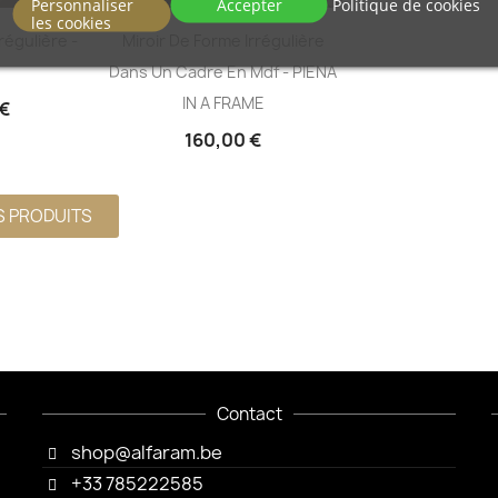
Personnaliser
Accepter
Politique de cookies
les cookies
es
Grand Miroir Rectangulaire
Miroir De Forme Organique 
Pour La Salle De Bains - AGIS
TURMALIN
150,00 €
180,00 €
S PRODUITS
Contact
shop@alfaram.be
+33 785222585