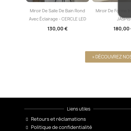
Miroir De Forme Irrégulière
Miroir Aux Formes Organiqu
Dans Un Cadre En Mdf - PIENA
Avec Éclairage Intégré -
IN A FRAME
VERALUCE LED
160,00 €
250,00 €
» DÉCOUVREZ NO
Liens utiles
Retours et réclamations
Politique de confidentialité