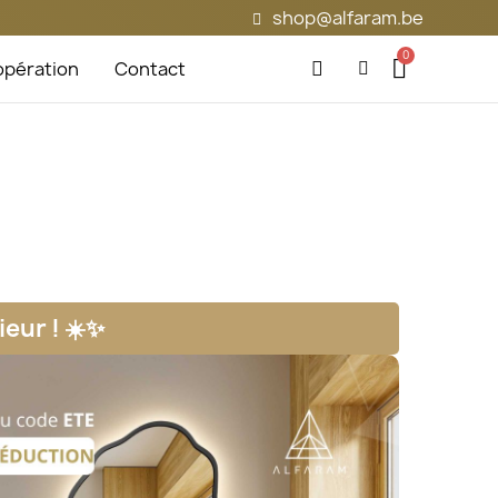
shop@alfaram.be
pération
Contact
ieur ! ☀️✨