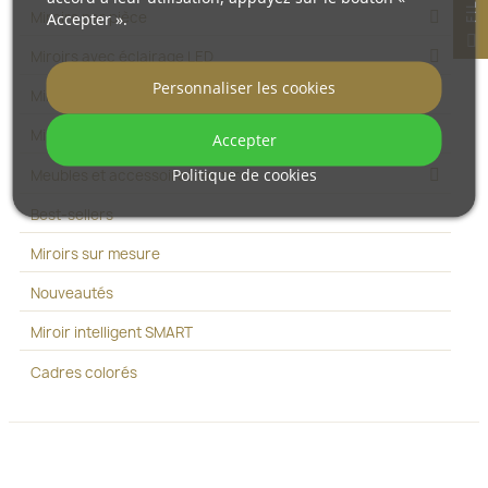
Miroirs par pièce
Accepter ».
F
I
L
T
R
E
Miroirs avec éclairage LED
Personnaliser les cookies
Miroirs aux formes organiques
Miroirs sur pied
Accepter
Politique de cookies
Meubles et accessoires en miroir
Best-sellers
Miroirs sur mesure
Nouveautés
Miroir intelligent SMART
Cadres colorés