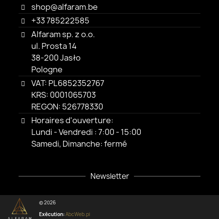
shop@alfaram.be
+33 785222585
Alfaram sp. z o.o.
ul. Prosta 14
38-200 Jasło
Pologne
VAT: PL6852352767
KRS: 0001065703
REGON: 526778330
Horaires d'ouverture:
Lundi - Vendredi : 7:00 - 15:00
Samedi, Dimanche: fermé
Newsletter
© 2026
Exécution:
AbcWeb.pl