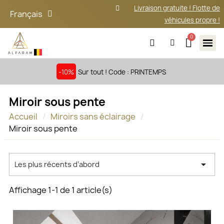
Livraison gratuite ! Flotte de
Français
véhicules propre !
-10%
Sur tout ! Code : PRINTEMPS
Miroir sous pente
Accueil
Miroirs sans éclairage
Miroir sous pente

Les plus récents d’abord
Affichage 1-1 de 1 article(s)