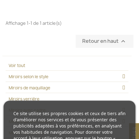
Affichage 1-1 de 1 article(s)
Retour en haut

Voir tout
Miroirs selon le style
Miroirs de maquillage
Miroirs verrière
Miroirs avec cadre
Ce site utilise ses propres cookies et ceux de tiers afin
d'améliorer nos services et de vous présenter des
Miroirs sans éclairage
publicités adaptées à vos préférences, en analysant
R
vos habitudes de navigation. Pour donner votre
Miroirs décoratifs
accord à leur utilisation, appuyez sur le bouton «