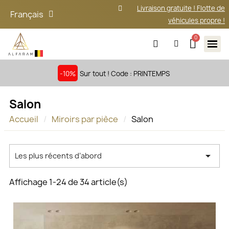
Livraison gratuite ! Flotte de
Français
véhicules propre !
-10%
Sur tout ! Code : PRINTEMPS
Salon
Accueil
Miroirs par pièce
Salon

Les plus récents d’abord
Affichage 1-24 de 34 article(s)