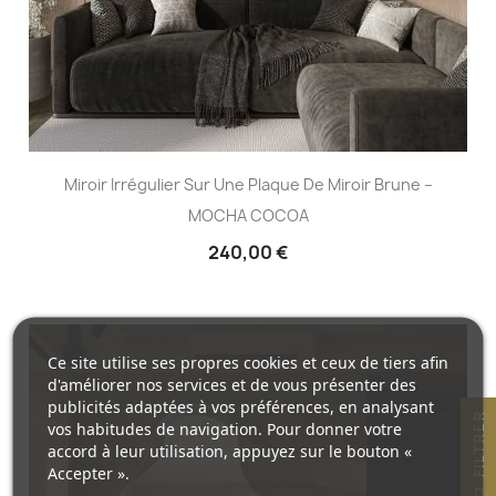
Miroir Irrégulier Sur Une Plaque De Miroir Brune –
MOCHA COCOA
240,00 €
Ce site utilise ses propres cookies et ceux de tiers afin
d'améliorer nos services et de vous présenter des
publicités adaptées à vos préférences, en analysant
R
vos habitudes de navigation. Pour donner votre
accord à leur utilisation, appuyez sur le bouton «
Accepter ».
F
I
L
T
R
E