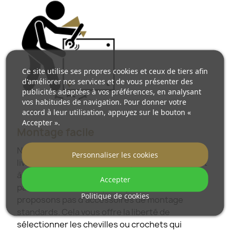
Ce site utilise ses propres cookies et ceux de tiers afin
d'améliorer nos services et de vous présenter des
publicités adaptées à vos préférences, en analysant
vos habitudes de navigation. Pour donner votre
accord à leur utilisation, appuyez sur le bouton «
Accepter ».
Montage facile
Nous nous chargeons de la fabrication et de la
Personnaliser les cookies
livraison des miroirs, tandis que l’installation est
à votre responsabilité. Étant donné les
Accepter
particularités de chaque espace, nous ne
Politique de cookies
proposons pas d’accessoires de montage
standards. Cela vous offre la liberté de
sélectionner les chevilles ou crochets qui