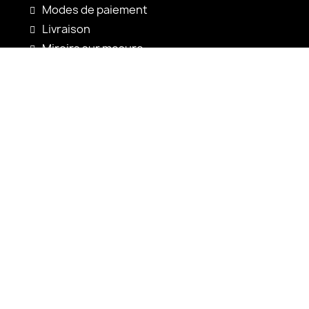
Modes de paiement
Livraison
Miroirs sur mesure
Configuration du miroir
Nouveautés
Notices d'utilisation
Contact
shop@alfaram.be
+33 785222585
Alfaram sp. z o.o.
ul. Prosta 14
38-200 Jasło
Pologne
VAT: PL6852352767
KRS: 0001065703