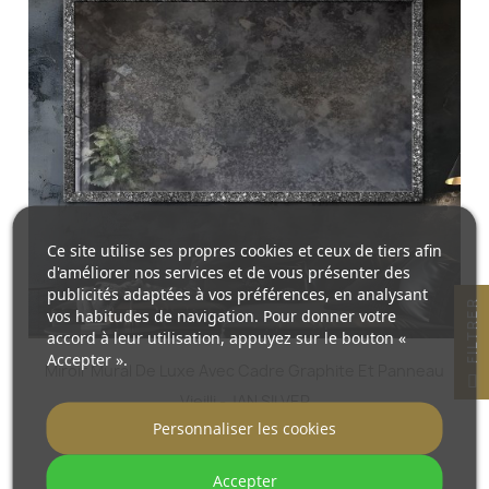
Ce site utilise ses propres cookies et ceux de tiers afin
d'améliorer nos services et de vous présenter des
publicités adaptées à vos préférences, en analysant
R
vos habitudes de navigation. Pour donner votre
accord à leur utilisation, appuyez sur le bouton «
Accepter ».
Miroir Mural De Luxe Avec Cadre Graphite Et Panneau
F
I
L
T
R
E
Vieilli - JAN SILVER
Personnaliser les cookies
860,00 €
Accepter