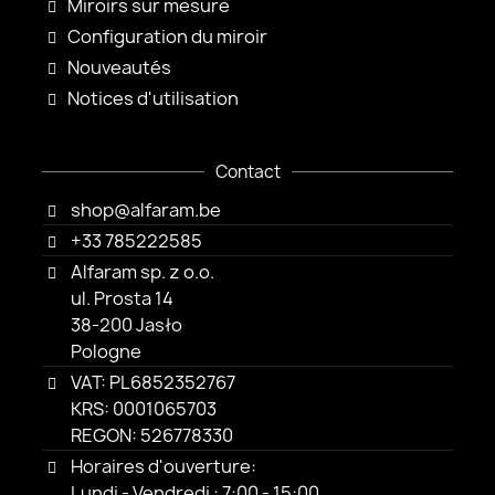
Miroirs sur mesure
Configuration du miroir
Nouveautés
Notices d'utilisation
Contact
shop@alfaram.be
+33 785222585
Alfaram sp. z o.o.
ul. Prosta 14
38-200 Jasło
Pologne
VAT: PL6852352767
KRS: 0001065703
REGON: 526778330
Horaires d'ouverture:
Lundi - Vendredi : 7:00 - 15:00