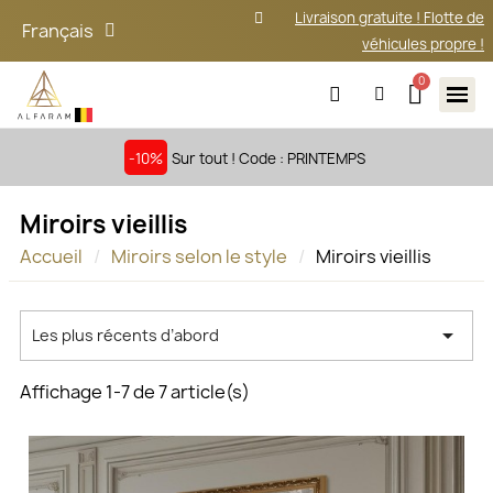
Livraison gratuite ! Flotte de
Français
véhicules propre !
-10%
Sur tout ! Code : PRINTEMPS
Miroirs vieillis
Accueil
Miroirs selon le style
Miroirs vieillis

Les plus récents d’abord
Affichage 1-7 de 7 article(s)