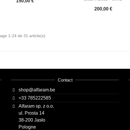
150,00 €
200,00 €
hage 1-24 de 31 article(s)
Contact
shop@alfaram.be
+33 785222585
Alfaram sp. z o.o.
ul. Prosta 14
38-200 Jasło
Pologne