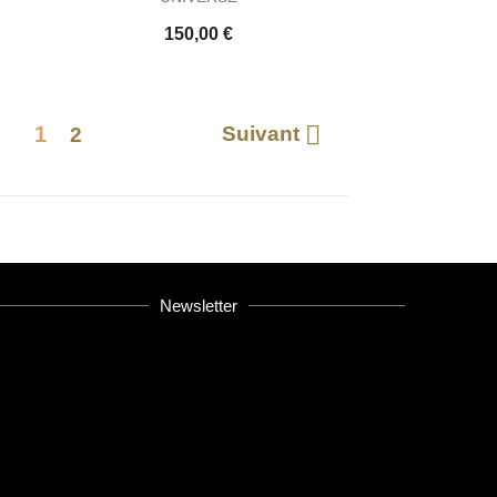
150,00 €

1
Suivant
2
Newsletter