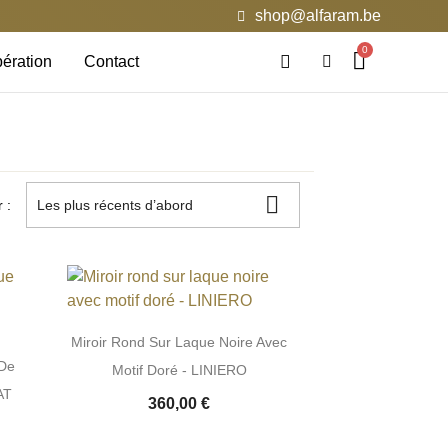
shop@alfaram.be
ération
Contact

r :
Les plus récents d’abord
Miroir Rond Sur Laque Noire Avec
 De
Motif Doré - LINIERO
AT
360,00 €