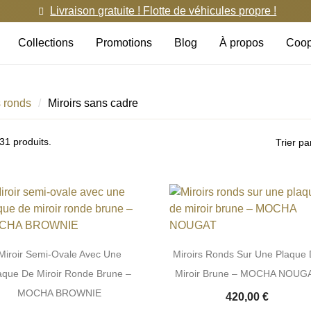
Livraison gratuite ! Flotte de véhicules propre !
Collections
Promotions
Blog
À propos
Coop
s ronds
Miroirs sans cadre
 31 produits.
Trier pa
Miroir Semi-Ovale Avec Une
Miroirs Ronds Sur Une Plaque
aque De Miroir Ronde Brune –
Miroir Brune – MOCHA NOUG
MOCHA BROWNIE
420,00 €