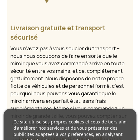
Livraison gratuite et transport
sécurisé
Vous n’avez pas à vous soucier du transport –
nous nous occupons de faire en sorte que le
miroir que vous avez commandé arrive en toute
sécurité entre vos mains, et ce, complètement
gratuitement. Nous disposons de notre propre
flotte de véhicules et de personnel formé, c’est
pourquoi nous pouvons vous garantir que le
miroir arrivera en parfait état, sans frais
supplémentaires. Même si vous commandez un
miroir de grande taille, vous pouvez compter sur
Ce site utilise ses propres cookies et ceux de tiers afin
une livraison rapide.
d'améliorer nos services et de vous présenter des
publicités adaptées à vos préférences, en analysant
Découvrez comment nous emballons nos