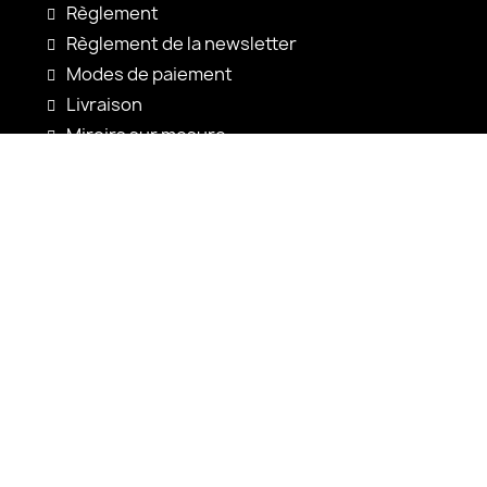
Règlement
Règlement de la newsletter
Modes de paiement
Livraison
Miroirs sur mesure
Configuration du miroir
Nouveautés
Notices d'utilisation
Contact
shop@alfaram.be
+33 785222585
Alfaram sp. z o.o.
ul. Prosta 14
38-200 Jasło
Pologne