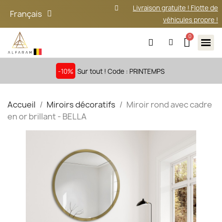
Livraison gratuite ! Flotte de
Français
véhicules propre !
-10%
Sur tout ! Code : PRINTEMPS
Accueil
Miroirs décoratifs
Miroir rond avec cadre
en or brillant - BELLA