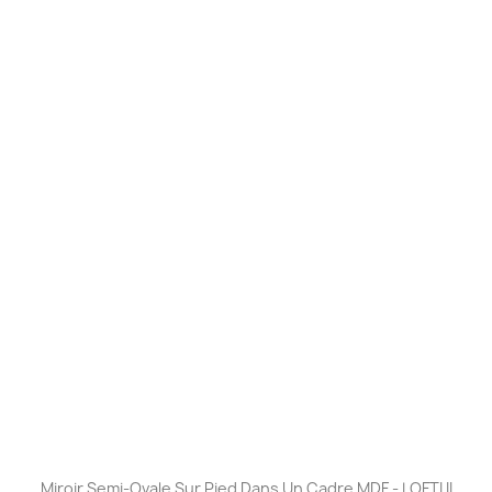
Miroir Semi-Ovale Sur Pied Dans Un Cadre MDF - LOFTI II