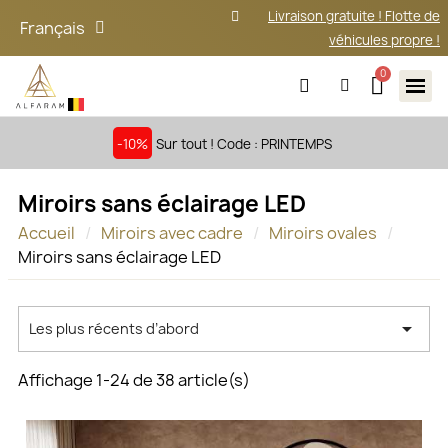
Livraison gratuite ! Flotte de
Français
véhicules propre !
-10%
Sur tout ! Code : PRINTEMPS
Miroirs sans éclairage LED
Accueil
Miroirs avec cadre
Miroirs ovales
Miroirs sans éclairage LED

Les plus récents d’abord
Affichage 1-24 de 38 article(s)