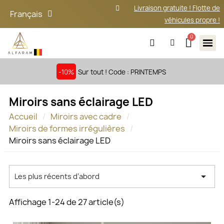
Livraison gratuite ! Flotte de
Français
véhicules propre !
-10%
Sur tout ! Code : PRINTEMPS
Miroirs sans éclairage LED
Accueil
Miroirs avec cadre
Miroirs de formes irrégulières
Miroirs sans éclairage LED

Les plus récents d’abord
Affichage 1-24 de 27 article(s)