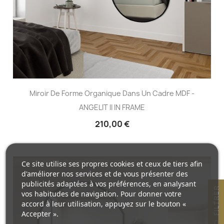
Miroir De Forme Organique Dans Un Cadre MDF -
ANGELIT II IN FRAME
210,00 €
Ce site utilise ses propres cookies et ceux de tiers afin
d'améliorer nos services et de vous présenter des
publicités adaptées à vos préférences, en analysant
R
vos habitudes de navigation. Pour donner votre
accord à leur utilisation, appuyez sur le bouton «
Accepter ».
F
I
L
T
R
E