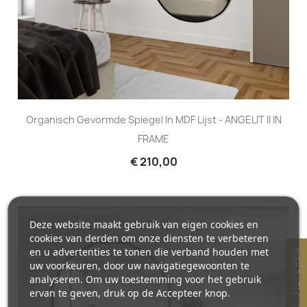
Organisch Gevormde Spiegel In MDF Lijst - ANGELIT II IN
FRAME
€ 210,00
Deze website maakt gebruik van eigen cookies en
cookies van derden om onze diensten te verbeteren
en u advertenties te tonen die verband houden met
N
uw voorkeuren, door uw navigatiegewoonten te
analyseren. Om uw toestemming voor het gebruik
ervan te geven, druk op de Accepteer knop.
F
I
L
T
E
R
E