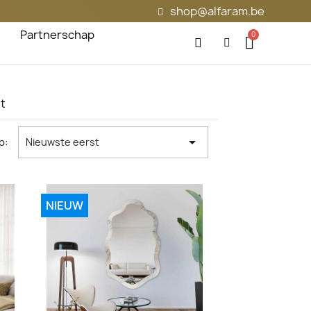
shop@alfaram.be
Partnerschap
st

p:
Nieuwste eerst
NIEUW