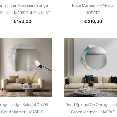
orm In Een Kasjmierkleurige
Roze Marmer – MARBLE
-Lijst - MARIS DUNE IN LIJST
ROSATO
€ 140,00
€ 210,00
regelmatige Spiegel Op Wit-
Rond Spiegel Op Onregelmat
Goud Marmer – MARBLE
Groen Marmer – MARBLE