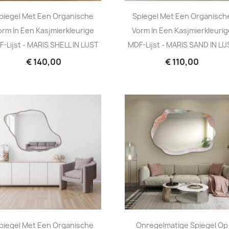
piegel Met Een Organische
Spiegel Met Een Organisch
orm In Een Kasjmierkleurige
Vorm In Een Kasjmierkleurig
-Lijst - MARIS SHELL IN LIJST
MDF-Lijst - MARIS SAND IN LI
€ 140,00
€ 110,00
piegel Met Een Organische
Onregelmatige Spiegel Op