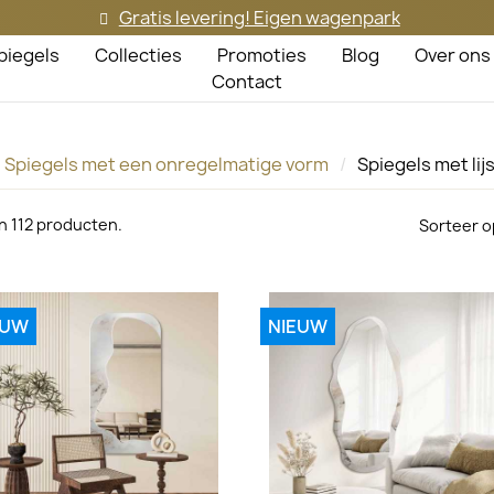
Gratis levering! Eigen wagenpark
piegels
Collecties
Promoties
Blog
Over ons
Contact
Spiegels met een onregelmatige vorm
Spiegels met lij
jn 112 producten.
Sorteer o
EUW
NIEUW