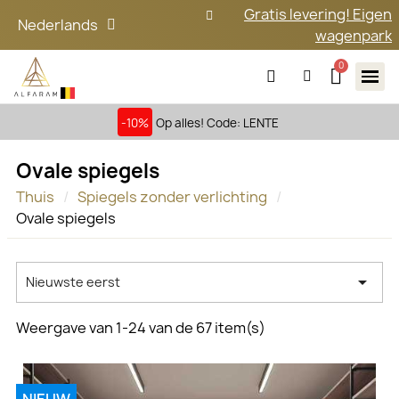
Gratis levering! Eigen
Nederlands
wagenpark
-10%
Op alles! Code: LENTE
Ovale spiegels
Thuis
Spiegels zonder verlichting
Ovale spiegels

Nieuwste eerst
Weergave van 1-24 van de 67 item(s)
NIEUW