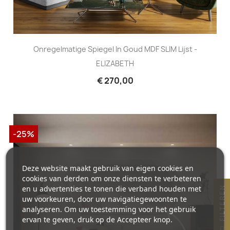
Onregelmatige Spiegel In Goud MDF SLIM Lijst -
ELIZABETH
€ 270,00
-25%
Deze website maakt gebruik van eigen cookies en
cookies van derden om onze diensten te verbeteren
en u advertenties te tonen die verband houden met
N
uw voorkeuren, door uw navigatiegewoonten te
analyseren. Om uw toestemming voor het gebruik
ervan te geven, druk op de Accepteer knop.
F
I
L
T
E
R
E