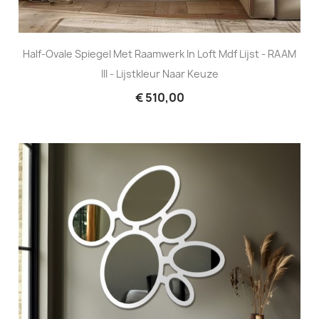
Half-Ovale Spiegel Met Raamwerk In Loft Mdf Lijst - RAAM
III - Lijstkleur Naar Keuze
€ 510,00