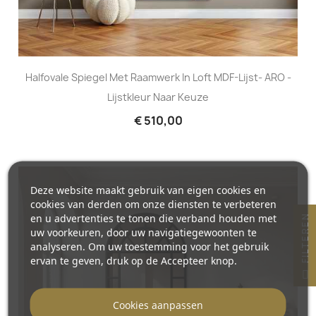
Halfovale Spiegel Met Raamwerk In Loft MDF-Lijst- ARO -
Lijstkleur Naar Keuze
€ 510,00
Deze website maakt gebruik van eigen cookies en
cookies van derden om onze diensten te verbeteren
en u advertenties te tonen die verband houden met
N
uw voorkeuren, door uw navigatiegewoonten te
analyseren. Om uw toestemming voor het gebruik
ervan te geven, druk op de Accepteer knop.
F
I
L
T
E
R
E
Cookies aanpassen