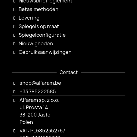
Nieuwsbriefreglement
Betaalmethoden
Levering
Spiegels op maat
Spiegelconfiguratie
Nieuwigheden
Gebruiksaanwijzingen
Contact
shop@alfaram.be
+33 785222585
Alfaram sp. z o.o.
ul. Prosta 14
38-200 Jasło
Polen
VAT: PL6852352767