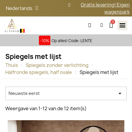
Gratis levering! Eigen
Nederlands
wagenpark
-10%
Op alles! Code: LENTE
Spiegels met lijst
Thuis
Spiegels zonder verlichting
Halfronde spiegels, half ovale
Spiegels met lijst

Nieuwste eerst
Weergave van 1-12 van de 12 item(s)