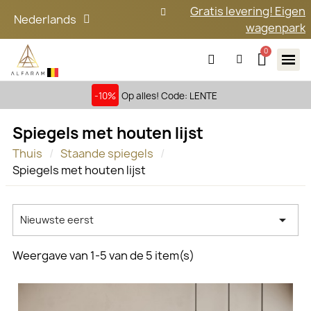
Gratis levering! Eigen
Nederlands
wagenpark
-10%
Op alles! Code: LENTE
Spiegels met houten lijst
Thuis
Staande spiegels
Spiegels met houten lijst

Nieuwste eerst
Weergave van 1-5 van de 5 item(s)