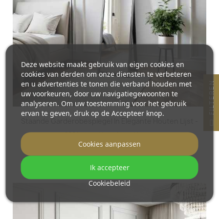
Deze website maakt gebruik van eigen cookies en
cookies van derden om onze diensten te verbeteren
en u advertenties te tonen die verband houden met
N
uw voorkeuren, door uw navigatiegewoonten te
analyseren. Om uw toestemming voor het gebruik
ervan te geven, druk op de Accepteer knop.
F
I
L
T
E
R
E
Staande Garderobespiegel In Elegante Houten Lijst -
2801 - Lijstkleur Naar Keuze
Cookies aanpassen
€ 410,00
Ik accepteer
Cookiebeleid