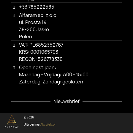
+33 785222585
Alfaram sp. z o.o.
ul. Prosta 14
38-200 Jasło
Polen
VAT: PL6852352767
KRS: 0001065703
REGON: 526778330
Openingstijden:
Maandag - Vrijdag: 7:00 - 15:00
Zaterdag, Zondag: gesloten
Nieuwsbrief
© 2026
Uitvoering:
AbcWeb.pl