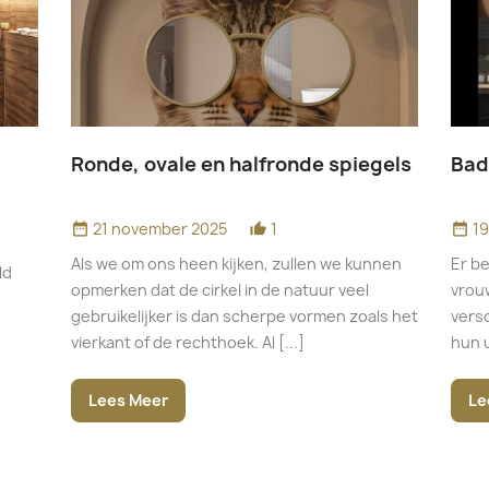
Ronde, ovale en halfronde spiegels
Bad
21 november 2025
1
1
date_range
thumb_up_alt
date_range
Als we om ons heen kijken, zullen we kunnen
Er be
ld
opmerken dat de cirkel in de natuur veel
vrou
gebruikelijker is dan scherpe vormen zoals het
versc
vierkant of de rechthoek. Al [...]
hun u
Lees Meer
Le