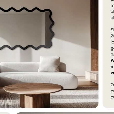
m
e
e
S
2
l
g
n
W
m
v
O
p
c