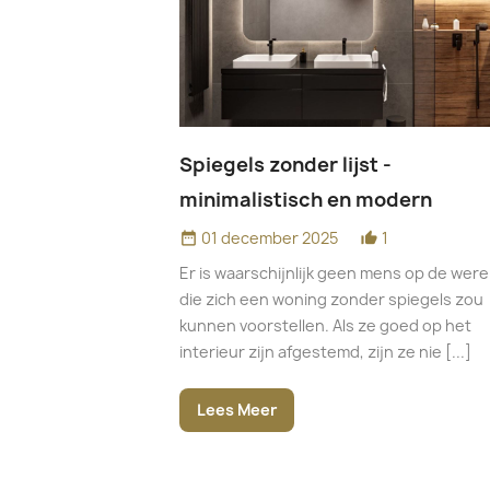
Spiegels zonder lijst -
minimalistisch en modern
01 december 2025
1
date_range
thumb_up_alt
Er is waarschijnlijk geen mens op de were
die zich een woning zonder spiegels zou
kunnen voorstellen. Als ze goed op het
interieur zijn afgestemd, zijn ze nie [...]
Lees Meer