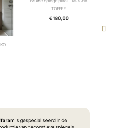
Bruine Spiegelplaat – MOCHA
TOFFEE
€ 180,00
IKO
Halfronde
Met Ver
lfaram
is gespecialiseerd in de
roductie van decoratieve spiegels