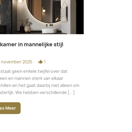
kamer in mannelijke stijl
Hoe richt je e
zolder in?
9 november 2025
1
thumb_up_alt
10 november 20
date_range
staat geen enkele twijfel over dat
De zolder is de hoo
wen en mannen sterk van elkaar
gebouw, zoals de n
hillen en het gaat daarbij niet alleen om
onder het dak en bo
iterlijk. We hebben verschillende [...]
kan zich bevinden o
es Meer
Lees Meer