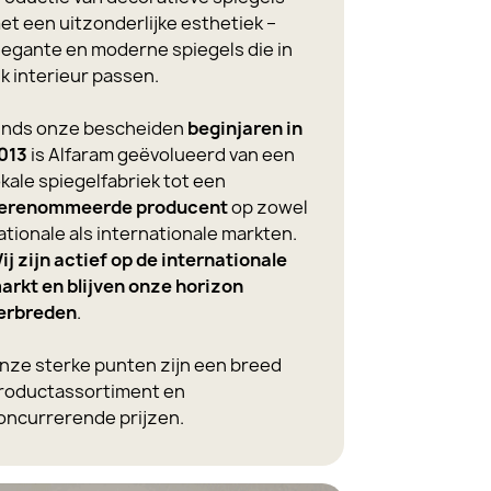
et een uitzonderlijke esthetiek –
legante en moderne spiegels die in
lk interieur passen.
inds onze bescheiden
beginjaren in
013
is Alfaram geëvolueerd van een
okale spiegelfabriek tot een
erenommeerde producent
op zowel
ationale als internationale markten.
ij zijn actief op de internationale
arkt en blijven onze horizon
erbreden
.
nze sterke punten zijn een breed
roductassortiment en
oncurrerende prijzen.