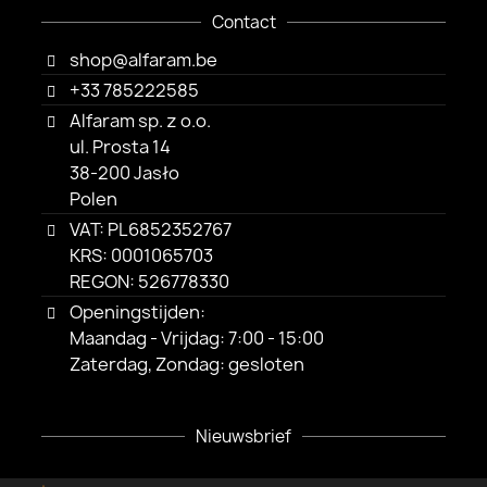
Contact
shop@alfaram.be
+33 785222585
Alfaram sp. z o.o.
ul. Prosta 14
38-200 Jasło
Polen
VAT: PL6852352767
KRS: 0001065703
REGON: 526778330
Openingstijden:
Maandag - Vrijdag: 7:00 - 15:00
Zaterdag, Zondag: gesloten
Nieuwsbrief