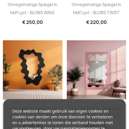
Onregelmatige Spiegel In
Onregelmatige Spiegel In
Mdf Lijst - BLOBS WAVE
Mdf Lijst - BLOBS TWIST
€ 250,00
€ 220,00
Onregelmatige Spiegel In
Onregelmatige Spiegel In
Deze website maakt gebruik van eigen cookies en
Mdf Lijst - BLOBS MISTY
Mdf Lijst - BLOBS PRISM
cookies van derden om onze diensten te verbeteren
en u advertenties te tonen die verband houden met
€ 180,00
€ 200,00
uw voorkeuren, door uw navigatiegewoonten te