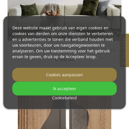
Deze website maakt gebruik van eigen cookies en
cookies van derden om onze diensten te verbeteren
en u advertenties te tonen die verband houden met
N
uw voorkeuren, door uw navigatiegewoonten te
Loft Spiegel Wandklok - ORES - Lijstkleur Naar Keuze
analyseren. Om uw toestemming voor het gebruik
ervan te geven, druk op de Accepteer knop.
€ 190,00
F
I
L
T
E
R
E
Cookies aanpassen
Ik accepteer
Cookiebeleid