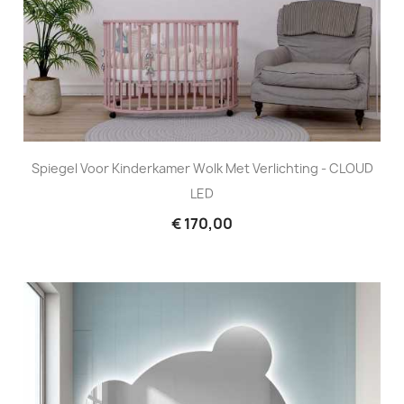
Spiegel Voor Kinderkamer Wolk Met Verlichting - CLOUD
LED
€ 170,00