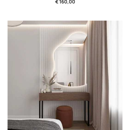
€ 160,00