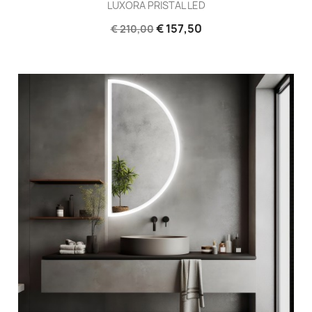
LUXORA PRISTAL LED
€ 157,50
€ 210,00