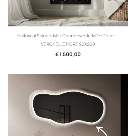
Halfovaal Spiegel Met Opengewerkt MDF-Decor –
VERONELLE FIORE 90X200
€ 1.500,00