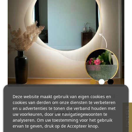
Spiegel Op Ornamentglas Estriado Met Verlichting -
Deze website maakt gebruik van eigen cookies en
cookies van derden om onze diensten te verbeteren
LUXORA ELEGRA LED
en u advertenties te tonen die verband houden met
N
€ 250,00
uw voorkeuren, door uw navigatiegewoonten te
analyseren. Om uw toestemming voor het gebruik
ervan te geven, druk op de Accepteer knop.
F
I
L
T
E
R
E