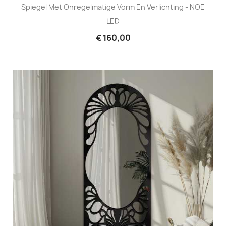
Spiegel Met Onregelmatige Vorm En Verlichting - NOE
LED
€ 160,00