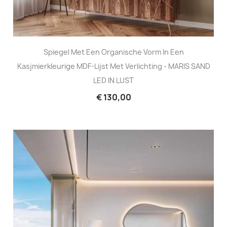
Spiegel Met Een Organische Vorm In Een
Kasjmierkleurige MDF-Lijst Met Verlichting - MARIS SAND
LED IN LIJST
€ 130,00