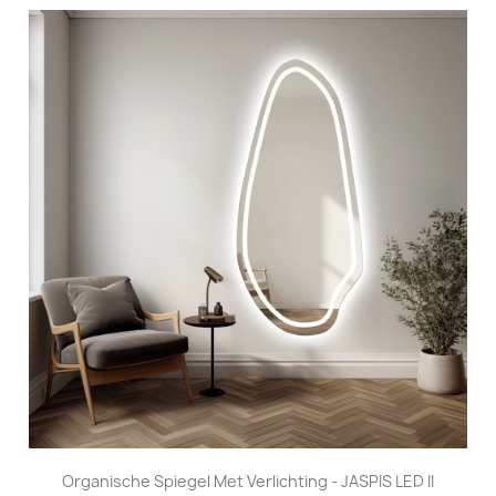
Organische Spiegel Met Verlichting - JASPIS LED II