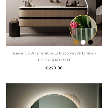
Spiegel Op Ornamentglas Estriado Met Verlichting -
LUXORA GLASORI LED
€ 220,00