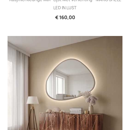
LED IN LIJST
€ 160,00