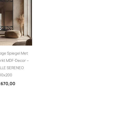
ige Spiegel Met
kt MDF-Decor –
LLE SERENEO
00x200
1.670,00