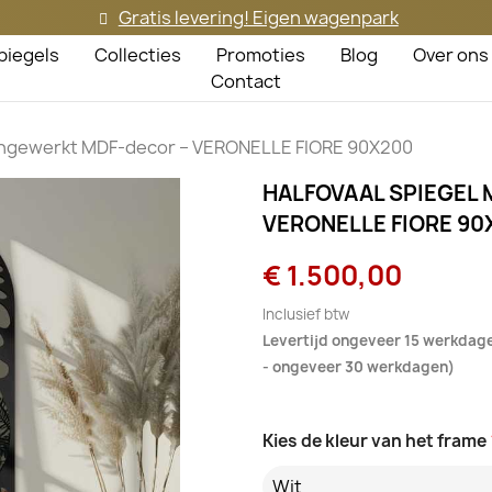
Gratis levering! Eigen wagenpark
piegels
Collecties
Promoties
Blog
Over ons
Contact
pengewerkt MDF-decor – VERONELLE FIORE 90X200
HALFOVAAL SPIEGEL
VERONELLE FIORE 90
€ 1.500,00
Inclusief btw
Levertijd ongeveer 15 werkdage
- ongeveer 30 werkdagen)
Kies de kleur van het frame
Wit