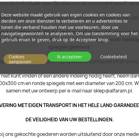
gens de individuele specificaties van de consument wordt verv
Deze website maakt gebruik van eigen cookies en cookies van
Deze producten kunnen niet worden geretourneerd of geruild.
derden om onze diensten te verbeteren en u advertenties te
tonen die verband houden met uw voorkeuren, door uw
ls bij klanten aan. Wij houden ons uitsluitend bezig met de
navigatiegewoonten te analyseren. Om uw toestemming voor het
gebruik ervan te geven, druk op de Accepteer knop.
heden worden gemonteerd, moet u zelf zorgen voor montag
spiegels geleverd.
Cookies
Ik accepteer
Cookiebeleid
 spiegel raden wij u aan om de spiegel te configureren en extra
aanpassen
niet kunt vinden of een andere indeling nodig heeft, neem dan 
 200x300 cm en ronde spiegels met een diameter van 200 cm. W
samen met uw ontwerp per e-mail naar sklep@alfaram.pl.
VERING MET EIGEN TRANSPORT IN HET HELE LAND GARANDE
DE VEILIGHEID VAN UW BESTELLINGEN.
bij ons gekochte goederen worden uitsluitend door onze medew