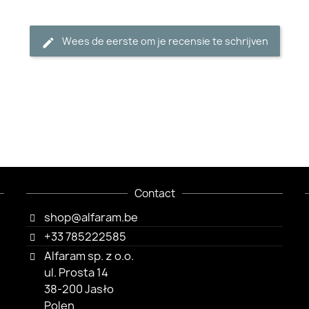
Wees de eerste om je recensie te schrijven
Contact
shop@alfaram.be
+33 785222585
Alfaram sp. z o.o.
ul. Prosta 14
38-200 Jasło
Polen