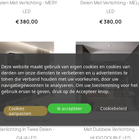
elen Met Verlichting - MERY
Delen Met Verlichting - MEL
LED
LED
€ 380,00
€ 380,00
Deze website maakt gebruik van eigen cookies en cookies van
derden om onze diensten te verbeteren en u advertenties te
tonen die verband houden met uw voorkeuren, door uw
navigatiegewoonten te analyseren. Om uw toestemming voor het
gebruik ervan te geven, druk op de Accepteer knop.
Cookies
Ik accepteer
Cookiebeleid
aanpassen
Badkamerspiegel Met
Vierkante Badkamerspiege
Verlichting In Twee Delen -
Met Dubbele Verlichting -
GAJA LED
HUGO DOUBLE LED