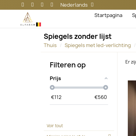
Nederlands
Startpagina
S
Spiegels zonder lijst
Thuis
Spiegels met led-verlichting
Er zi
Filteren op
Prijs
€
112
€
560
Voir tout