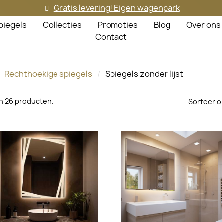
Gratis levering! Eigen wagenpark
piegels
Collecties
Promoties
Blog
Over ons
Contact
Rechthoekige spiegels
Spiegels zonder lijst
jn 26 producten.
Sorteer o