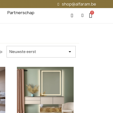
shop@alfaram.be
Partnerschap

p:
Nieuwste eerst