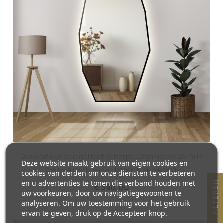
Decoratieve Spiegel Met Scherpe Organische Vorm In
Deze website maakt gebruik van eigen cookies en
Lijst Met Verlichting - PIRYT IN LED FRAME
cookies van derden om onze diensten te verbeteren
en u advertenties te tonen die verband houden met
N
€ 380,00
uw voorkeuren, door uw navigatiegewoonten te
analyseren. Om uw toestemming voor het gebruik
ervan te geven, druk op de Accepteer knop.
F
I
L
T
E
R
E