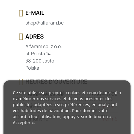
E-MAIL
shop@alfaram.be
ADRES
Alfaram sp. z o.o.
ul. Prosta 14
38-200 Jasło
Polska
HEURES D'OUVERTURE
Ce site utilise ses propres cookies et ceux de tiers afin
Lundi - Vendredi
7:00 - 15:00
d'améliorer nos services et de vous présenter des
publicités adaptées à vos préférences, en analysant
Samedi
Fermé
vos habitudes de navigation. Pour donner votre
accord à leur utilisation, appuyez sur le bouton «
Dimanche
Fermé
Accepter ».