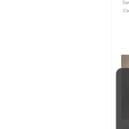
Da
Ca
Mi