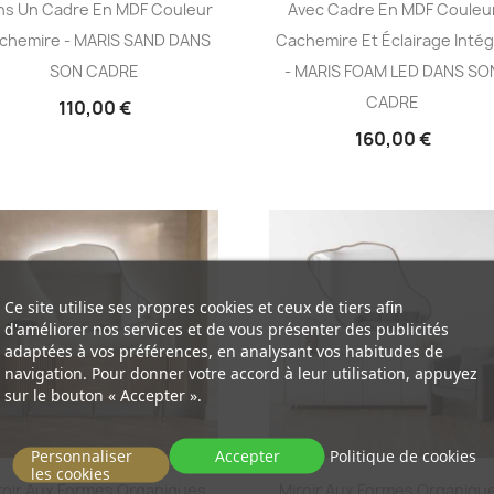
ns Un Cadre En MDF Couleur
Avec Cadre En MDF Couleu
chemire - MARIS SAND DANS
Cachemire Et Éclairage Inté
SON CADRE
- MARIS FOAM LED DANS SO
CADRE
110,00 €
160,00 €
Ce site utilise ses propres cookies et ceux de tiers afin
d'améliorer nos services et de vous présenter des publicités
adaptées à vos préférences, en analysant vos habitudes de
navigation. Pour donner votre accord à leur utilisation, appuyez
sur le bouton « Accepter ».
Personnaliser
Accepter
Politique de cookies
les cookies
roir Aux Formes Organiques,
Miroir Aux Formes Organiqu