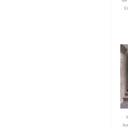
Mir
E
Av