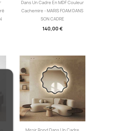
r
Dans Un Cadre En MDF Couleur
gré
Cachemire - MARIS FOAM DANS
N
SON CADRE
140,00 €
es
Miroir Rond Dans Un Cadre