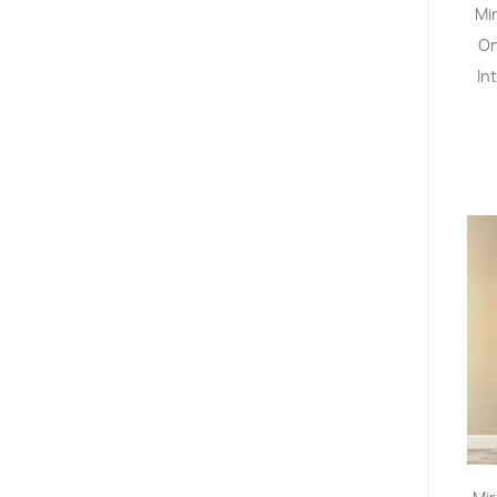
Mi
On
In