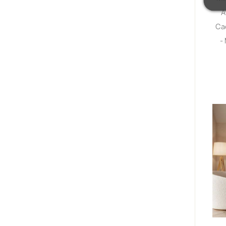
A
Ca
-