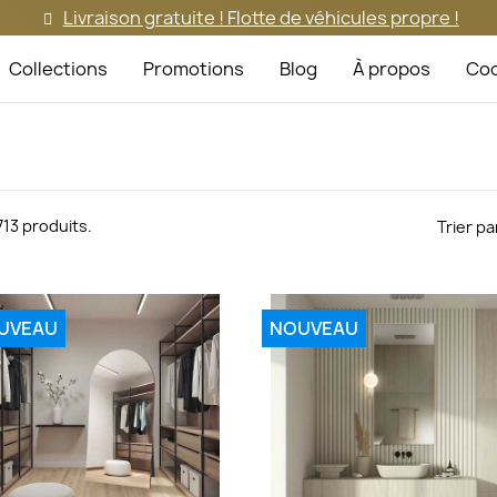
Livraison gratuite ! Flotte de véhicules propre !
Collections
Promotions
Blog
À propos
Coo
a 713 produits.
Trier par
UVEAU
NOUVEAU