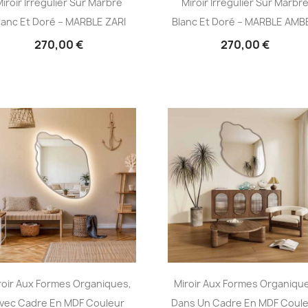
iroir Irrégulier Sur Marbre
Miroir Irrégulier Sur Marbr
lanc Et Doré – MARBLE ZARI
Blanc Et Doré – MARBLE AMB
270,00 €
270,00 €
roir Aux Formes Organiques,
Miroir Aux Formes Organiqu
vec Cadre En MDF Couleur
Dans Un Cadre En MDF Coul