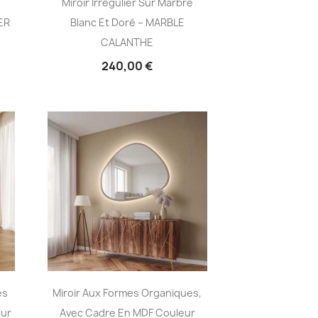
e
Miroir Irrégulier Sur Marbre
ER
Blanc Et Doré – MARBLE
CALANTHE
240,00 €
es
Miroir Aux Formes Organiques,
eur
Avec Cadre En MDF Couleur