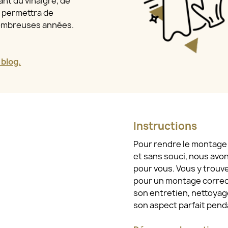
nt du vinaigre, de
a permettra de
nombreuses années.
 blog.
Instructions
Pour rendre le montage e
et sans souci, nous avo
pour vous. Vous y trouv
pour un montage correct
son entretien, nettoyage
son aspect parfait pen