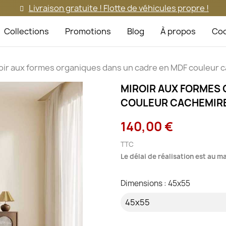
Livraison gratuite ! Flotte de véhicules propre !
Collections
Promotions
Blog
À propos
Coo
oir aux formes organiques dans un cadre en MDF couleur
MIROIR AUX FORMES 
COULEUR CACHEMIRE 
140,00 €
TTC
Le délai de réalisation est au 
Dimensions : 45x55