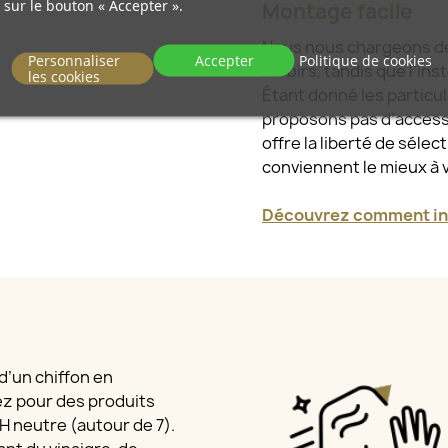
sur le bouton « Accepter ».
Montage facile
Nous nous chargeons de l
Personnaliser
Accepter
Politique de cookies
miroirs, tandis que l’ins
les cookies
Étant donné les particu
proposons pas d’access
offre la liberté de sélec
conviennent le mieux à 
Découvrez comment ins
 d’un chiffon en
ez pour des produits
 pH neutre (autour de 7).