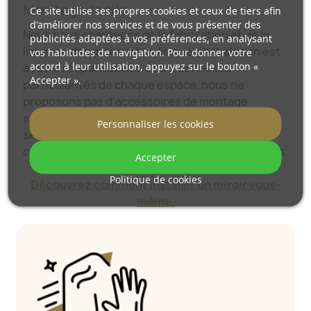
Montage facile
Ce site utilise ses propres cookies et ceux de tiers afin
d'améliorer nos services et de vous présenter des
Nous nous chargeons de la fabrication et de la
publicités adaptées à vos préférences, en analysant
livraison des miroirs, tandis que l’installation est
vos habitudes de navigation. Pour donner votre
accord à leur utilisation, appuyez sur le bouton «
à votre responsabilité. Étant donné les
Accepter ».
particularités de chaque espace, nous ne
proposons pas d’accessoires de montage
standards. Cela vous offre la liberté de
Personnaliser les cookies
sélectionner les chevilles ou crochets qui
conviennent le mieux à vos murs et à vos besoins.
Accepter
Politique de cookies
Découvrez comment installer un miroir vous-
même.