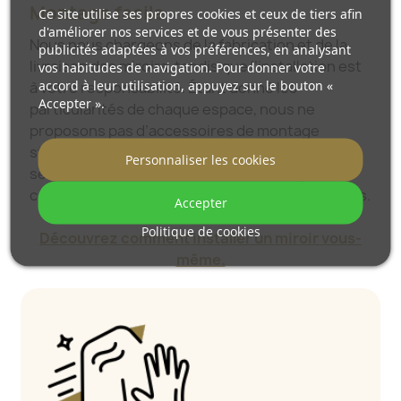
Montage facile
Ce site utilise ses propres cookies et ceux de tiers afin
d'améliorer nos services et de vous présenter des
Nous nous chargeons de la fabrication et de la
publicités adaptées à vos préférences, en analysant
livraison des miroirs, tandis que l’installation est
vos habitudes de navigation. Pour donner votre
accord à leur utilisation, appuyez sur le bouton «
à votre responsabilité. Étant donné les
Accepter ».
particularités de chaque espace, nous ne
proposons pas d’accessoires de montage
standards. Cela vous offre la liberté de
Personnaliser les cookies
sélectionner les chevilles ou crochets qui
conviennent le mieux à vos murs et à vos besoins.
Accepter
Politique de cookies
Découvrez comment installer un miroir vous-
même.