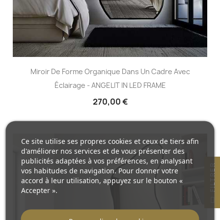
Miroir De Forme Organique Dans Un Cadre Avec
Éclairage - ANGELIT IN LED FRAME
270,00 €
Ce site utilise ses propres cookies et ceux de tiers afin
d'améliorer nos services et de vous présenter des
publicités adaptées à vos préférences, en analysant
R
vos habitudes de navigation. Pour donner votre
accord à leur utilisation, appuyez sur le bouton «
Accepter ».
F
I
L
T
R
E