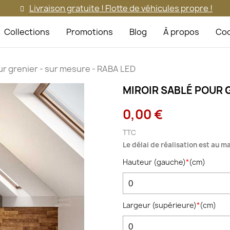
Livraison gratuite ! Flotte de véhicules propre !
Collections
Promotions
Blog
À propos
Coo
ur grenier - sur mesure - RABA LED
MIROIR SABLÉ POUR G
0,00 €
TTC
Le délai de réalisation est au 
Hauteur (gauche)
*
(
cm
)
Largeur (supérieure)
*
(
cm
)