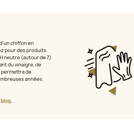
 d’un chiffon en
ez pour des produits
 pH neutre (autour de 7).
nt du vinaigre, de
a permettra de
nombreuses années.
 blog.