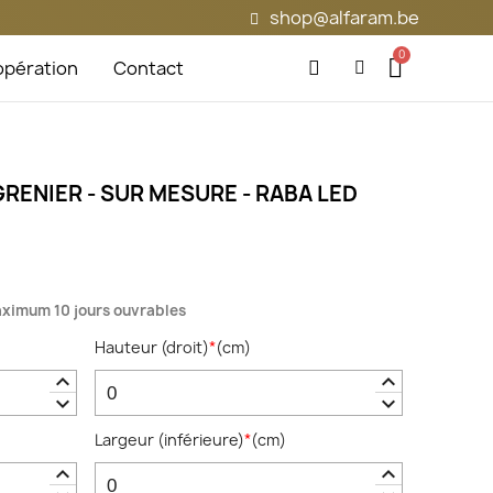
shop@alfaram.be
pération
Contact
RENIER - SUR MESURE - RABA LED
maximum 10 jours ouvrables
Hauteur (droit)
*
(
cm
)
keyboard_arrow_up
keyboard_arrow_up
keyboard_arrow_down
keyboard_arrow_down
Largeur (inférieure)
*
(
cm
)
keyboard_arrow_up
keyboard_arrow_up