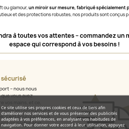
oft ou glamour,
un miroir sur mesure, fabriqué spécialement 
tieux et des protections robustes, nos produits sont conçus po
ondra à toutes vos attentes – commandez un 
espace qui correspond à vos besoins !
t sécurisé
sport – nous nous
r que vous avez
e vos mains, et ce,
Ce site utilise ses propres cookies et ceux de tiers afin
osons de notre propre
d'améliorer nos services et de vous présenter des publicités
mé, c’est pourquoi nous
adaptées à vos préférences, en analysant vos habitudes de
era en parfait état,
navigation. Pour donner votre accord à leur utilisation, appuyez