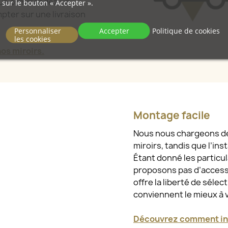
vous commandez un
sur le bouton « Accepter ».
pter sur une livraison
Personnaliser
Accepter
Politique de cookies
les cookies
s miroirs.
Montage facile
Nous nous chargeons de l
miroirs, tandis que l’ins
Étant donné les particu
proposons pas d’access
offre la liberté de sélec
conviennent le mieux à 
Découvrez comment ins