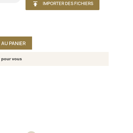
publish
IMPORTER DES FICHIERS
 AU PANIER
r pour vous