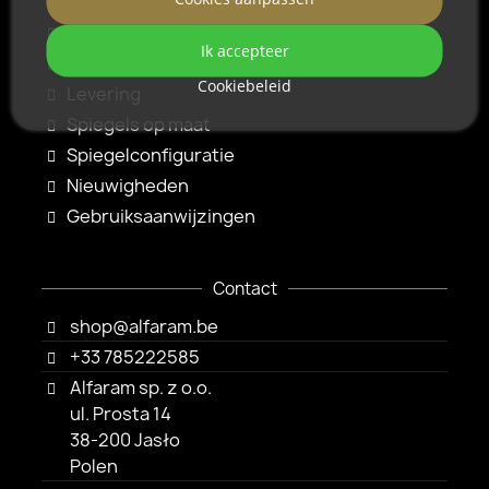
Reglement
Nieuwsbriefreglement
Ik accepteer
Betaalmethoden
Cookiebeleid
Levering
Spiegels op maat
Spiegelconfiguratie
Nieuwigheden
Gebruiksaanwijzingen
Contact
shop@alfaram.be
+33 785222585
Alfaram sp. z o.o.
ul. Prosta 14
38-200 Jasło
Polen