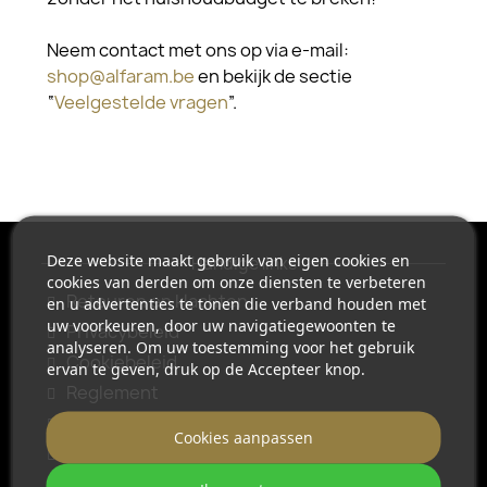
Neem contact met ons op via e-mail:
shop@alfaram.be
en bekijk de sectie
“
Veelgestelde vragen
”.
Deze website maakt gebruik van eigen cookies en
Handige links
cookies van derden om onze diensten te verbeteren
Retouren en klachten
en u advertenties te tonen die verband houden met
uw voorkeuren, door uw navigatiegewoonten te
Privacybeleid
analyseren. Om uw toestemming voor het gebruik
Cookiebeleid
ervan te geven, druk op de Accepteer knop.
Reglement
Nieuwsbriefreglement
Cookies aanpassen
Betaalmethoden
Levering