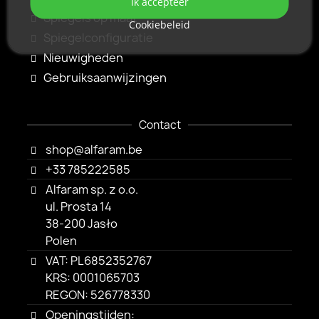
Ik accepteer
Spiegels op maat
Cookiebeleid
Spiegelconfiguratie
Nieuwigheden
Gebruiksaanwijzingen
Contact
shop@alfaram.be
+33 785222585
Alfaram sp. z o.o.
ul. Prosta 14
38-200 Jasło
Polen
VAT: PL6852352767
KRS: 0001065703
REGON: 526778330
Openingstijden: