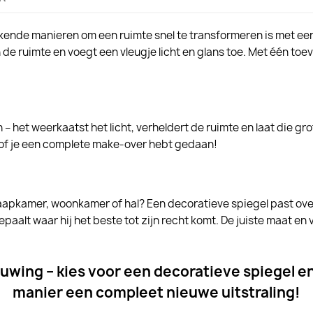
ende manieren om een ruimte snel te transformeren is met ee
h de ruimte en voegt een vleugje licht en glans toe. Met één toe
et weerkaatst het licht, verheldert de ruimte en laat die grot
 alsof je een complete make-over hebt gedaan!
aapkamer, woonkamer of hal? Een decoratieve spiegel past overa
paalt waar hij het beste tot zijn recht komt. De juiste maat en
uwing – kies voor een decoratieve spiegel en
manier een compleet nieuwe uitstraling!