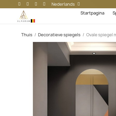
Nederlands
Startpagina
S
Thuis
Decoratieve spiegels
Ovale spiegel 