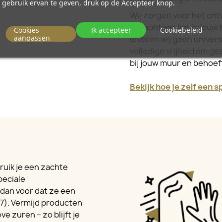
gebruik ervan te geven, druk op de Accepteer knop.
Wij zorgen voor het ont
de montage ligt in jouw 
Cookies
Ik accepteer
Cookiebeleid
aanpassen
leveren wij geen univer
volledige vrijheid om ge
bij jouw muur en behoe
Bekijk hoe je zelf een 
ruik je een zachte
peciale
dan voor dat ze een
7). Vermijd producten
e zuren – zo blijft je