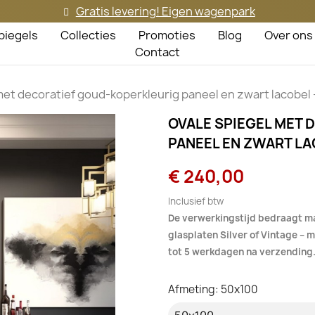
Gratis levering! Eigen wagenpark
piegels
Collecties
Promoties
Blog
Over ons
Contact
met decoratief goud-koperkleurig paneel en zwart lacobel 
OVALE SPIEGEL MET
PANEEL EN ZWART LAC
€ 240,00
Inclusief btw
De verwerkingstijd bedraagt m
glasplaten Silver of Vintage –
tot 5 werkdagen na verzending
Afmeting: 50x100