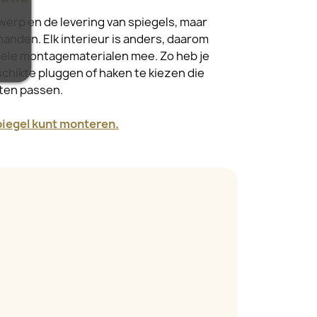
werp en de levering van spiegels, maar
handen. Elk interieur is anders, daarom
sele montagematerialen mee. Zo heb je
schikte pluggen of haken te kiezen die
ften passen.
spiegel kunt monteren.