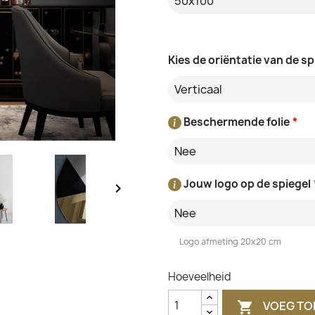
Kies de oriëntatie van de sp
Verticaal
Beschermende folie
*
Nee
Jouw logo op de spiegel

Nee
Logo afmeting 20x20 cm
Hoeveelheid
VOEG TO
