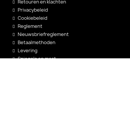
Retouren en klachten
Privacybeleid
Cookiebeleid
Reglement
Nieuwsbriefreglement
Betaalmethoden
Levering
Spiegels op maat
Spiegelconfiguratie
Nieuwigheden
Gebruiksaanwijzingen
Contact
shop@alfaram.be
+33 785222585
Alfaram sp. z o.o.