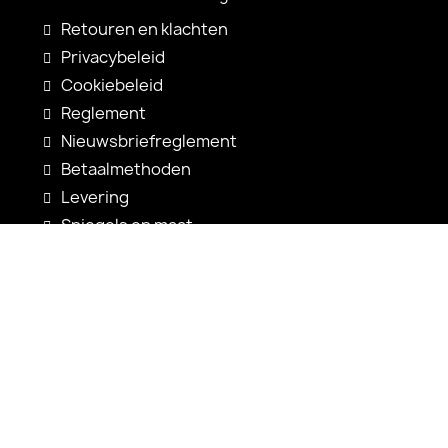
Retouren en klachten
Privacybeleid
Cookiebeleid
Reglement
Nieuwsbriefreglement
Betaalmethoden
Levering
Spiegels op maat
Spiegelconfiguratie
Nieuwigheden
Gebruiksaanwijzingen
Contact
shop@alfaram.be
+33 785222585