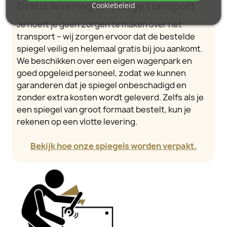
Gratis levering en veilige transport
Cookiebeleid
Je hoeft je geen zorgen te maken over het
transport – wij zorgen ervoor dat de bestelde
spiegel veilig en helemaal gratis bij jou aankomt.
We beschikken over een eigen wagenpark en
goed opgeleid personeel, zodat we kunnen
garanderen dat je spiegel onbeschadigd en
zonder extra kosten wordt geleverd. Zelfs als je
een spiegel van groot formaat bestelt, kun je
rekenen op een vlotte levering.
Bekijk hoe onze spiegels worden verpakt.