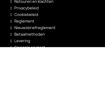
Retouren en klachten
Privacybeleid
Cookiebeleid
Reglement
Nieuwsbriefreglement
Betaalmethoden
Levering
Spiegels op maat
Spiegelconfiguratie
Nieuwigheden
Gebruiksaanwijzingen
Contact
shop@alfaram.be
+33 785222585
Alfaram sp. z o.o.