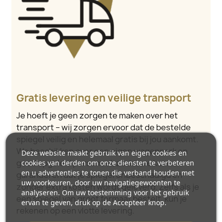
Gratis levering en veilige transport
Je hoeft je geen zorgen te maken over het
transport – wij zorgen ervoor dat de bestelde
spiegel veilig en helemaal gratis bij jou aankomt.
We beschikken over een eigen wagenpark en
Deze website maakt gebruik van eigen cookies en
cookies van derden om onze diensten te verbeteren
goed opgeleid personeel, zodat we kunnen
en u advertenties te tonen die verband houden met
garanderen dat je spiegel onbeschadigd en
uw voorkeuren, door uw navigatiegewoonten te
zonder extra kosten wordt geleverd. Zelfs als je
analyseren. Om uw toestemming voor het gebruik
een spiegel van groot formaat bestelt, kun je
ervan te geven, druk op de Accepteer knop.
rekenen op een vlotte levering.