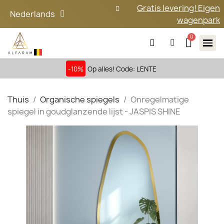
Gratis levering! Eigen
Nederlands
wagenpark
-10%
Op alles! Code: LENTE
Thuis
Organische spiegels
Onregelmatige
spiegel in goudglanzende lijst - JASPIS SHINE