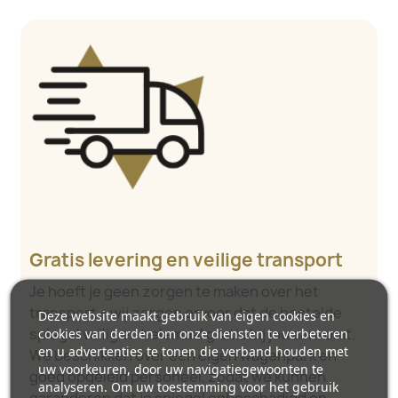
Gratis levering en veilige transport
Je hoeft je geen zorgen te maken over het
transport – wij zorgen ervoor dat de bestelde
Deze website maakt gebruik van eigen cookies en
spiegel veilig en helemaal gratis bij jou aankomt.
cookies van derden om onze diensten te verbeteren
en u advertenties te tonen die verband houden met
We beschikken over een eigen wagenpark en
uw voorkeuren, door uw navigatiegewoonten te
goed opgeleid personeel, zodat we kunnen
analyseren. Om uw toestemming voor het gebruik
garanderen dat je spiegel onbeschadigd en