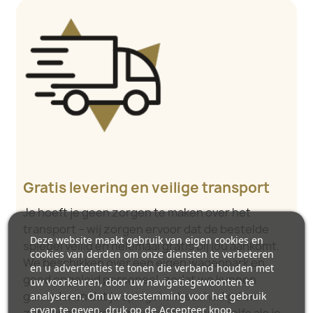
Gratis levering en veilige transport
Je hoeft je geen zorgen te maken over het
transport – wij zorgen ervoor dat de bestelde
Deze website maakt gebruik van eigen cookies en
spiegel veilig en helemaal gratis bij jou aankomt.
cookies van derden om onze diensten te verbeteren
We beschikken over een eigen wagenpark en
en u advertenties te tonen die verband houden met
goed opgeleid personeel, zodat we kunnen
uw voorkeuren, door uw navigatiegewoonten te
garanderen dat je spiegel onbeschadigd en
analyseren. Om uw toestemming voor het gebruik
ervan te geven, druk op de Accepteer knop.
zonder extra kosten wordt geleverd. Zelfs als je