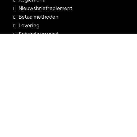
Nieuwsbriefreglement
Betaalmethoden
Levering
Spiegels op maat
Spiegelconfiguratie
Nieuwigheden
Gebruiksaanwijzingen
Contact
shop@alfaram.be
+33 785222585
Alfaram sp. z o.o.
ul. Prosta 14
38-200 Jasło
Polen