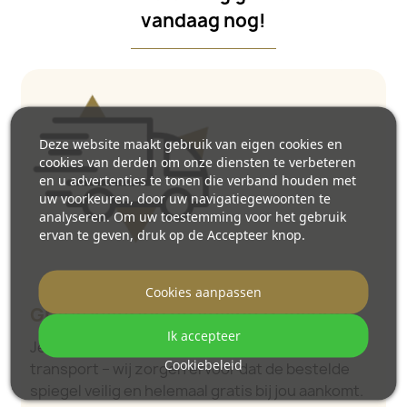
vandaag nog!
Deze website maakt gebruik van eigen cookies en
cookies van derden om onze diensten te verbeteren
en u advertenties te tonen die verband houden met
uw voorkeuren, door uw navigatiegewoonten te
analyseren. Om uw toestemming voor het gebruik
ervan te geven, druk op de Accepteer knop.
Cookies aanpassen
Gratis levering en veilige transport
Ik accepteer
Je hoeft je geen zorgen te maken over het
Cookiebeleid
transport – wij zorgen ervoor dat de bestelde
spiegel veilig en helemaal gratis bij jou aankomt.