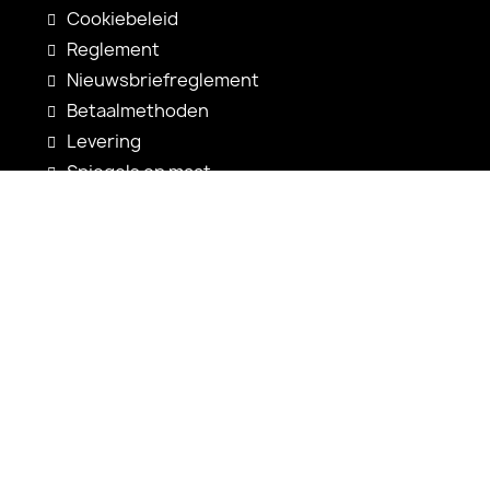
Cookiebeleid
Reglement
Nieuwsbriefreglement
Betaalmethoden
Levering
Spiegels op maat
Spiegelconfiguratie
Nieuwigheden
Gebruiksaanwijzingen
Contact
shop@alfaram.be
+33 785222585
Alfaram sp. z o.o.
ul. Prosta 14
38-200 Jasło