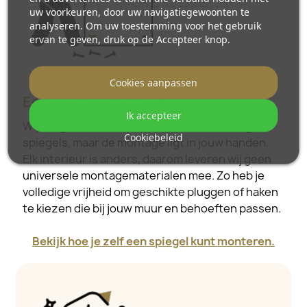
uw voorkeuren, door uw navigatiegewoonten te
analyseren. Om uw toestemming voor het gebruik
ervan te geven, druk op de Accepteer knop.
Cookies aanpassen
Eenvoudige installatie
Ik accepteer
Wij zorgen voor het ontwerp en de levering van
Cookiebeleid
spiegels, maar de montage ligt in jouw handen.
Elk interieur is anders, daarom leveren wij geen
universele montagematerialen mee. Zo heb je
volledige vrijheid om geschikte pluggen of haken
te kiezen die bij jouw muur en behoeften passen.
Bekijk hoe je zelf een spiegel kunt monteren.