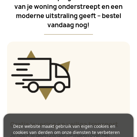
van je woning onderstreept en een
moderne uitstraling geeft – bestel
vandaag nog!
Gratis levering en veilige transport
Deze website maakt gebruik van eigen cookies en
cookies van derden om onze diensten te verbeteren
Je hoeft je geen zorgen te maken over het