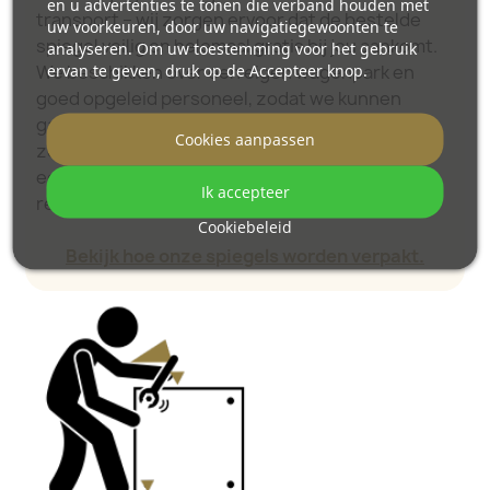
en u advertenties te tonen die verband houden met
transport – wij zorgen ervoor dat de bestelde
uw voorkeuren, door uw navigatiegewoonten te
spiegel veilig en helemaal gratis bij jou aankomt.
analyseren. Om uw toestemming voor het gebruik
ervan te geven, druk op de Accepteer knop.
We beschikken over een eigen wagenpark en
goed opgeleid personeel, zodat we kunnen
garanderen dat je spiegel onbeschadigd en
Cookies aanpassen
zonder extra kosten wordt geleverd. Zelfs als je
een spiegel van groot formaat bestelt, kun je
Ik accepteer
rekenen op een vlotte levering.
Cookiebeleid
Bekijk hoe onze spiegels worden verpakt.