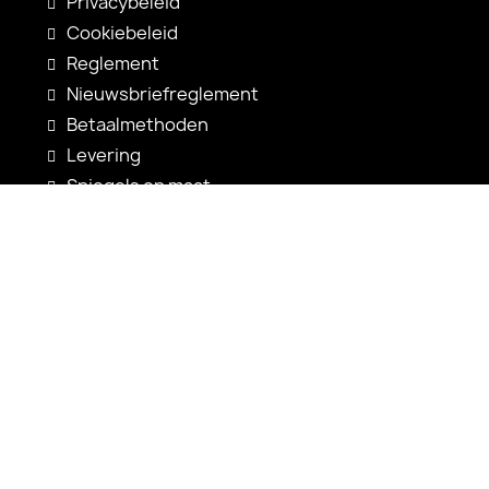
Privacybeleid
Cookiebeleid
Reglement
Nieuwsbriefreglement
Betaalmethoden
Levering
Spiegels op maat
Spiegelconfiguratie
Nieuwigheden
Gebruiksaanwijzingen
Contact
shop@alfaram.be
+33 785222585
Alfaram sp. z o.o.
ul. Prosta 14