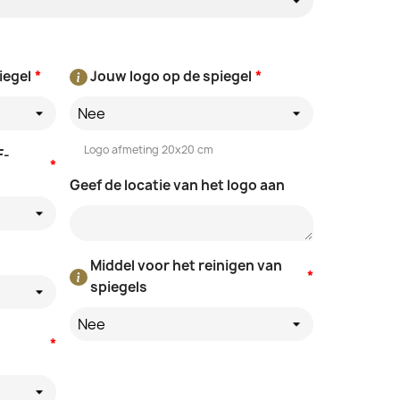
iegel
*
Jouw logo op de spiegel
*
Nee
Logo afmeting 20x20 cm
F-
*
Geef de locatie van het logo aan
Middel voor het reinigen van
*
spiegels
Nee
*