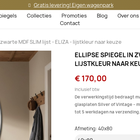
Gratis levering! Eigen wagenpark
piegels
Collecties
Promoties
Blog
Over ons
Contact
 zwarte MDF SLIM lijst - ELIZA - lijstkleur naar keuze
ELLIPSE SPIEGEL IN Z
LIJSTKLEUR NAAR KE
€ 170,00
Inclusief btw
De verwerkingstijd bedraagt m
glasplaten Silver of Vintage –
tot 5 werkdagen na verzending
Afmeting: 40x80